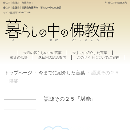
念仏宗
【念佛宗】無量壽寺｜
念仏宗の総合案内
念仏宗【念佛宗】三寶山無量壽寺 暮らしの中の仏教語
2026-07-19
サイト更新日
今月の暮らしの中の言葉
今までに紹介した言葉
教えの広場
念仏宗の総合案内
このサイトについて/ご案内
トップページ
今までに紹介した言葉
語源その２５
「堪能」
語源その２５「堪能」