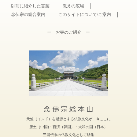
以前に紹介した言葉
教えの広場
念仏宗の総合案内
このサイトについて/ご案内
ー お寺のご紹介 ー
念 佛 宗 総 本 山
天竺（インド）を起源とする仏教文化が 今ここに
唐土（中国)・百済（韓国）・大和の国（日本）
三国伝来の仏教文化として結集