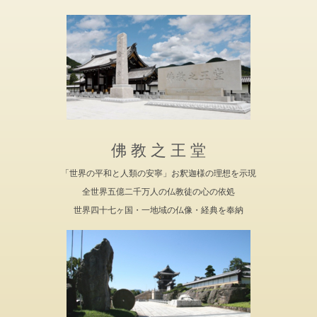
佛 教 之 王 堂
「世界の平和と人類の安寧」お釈迦様の理想を示現
全世界五億二千万人の仏教徒の心の依処
世界四十七ヶ国・一地域の仏像・経典を奉納